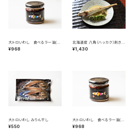
大トロいわし 食べるラー油(プ
北海道産 八角（ハッカク）剥き
レーン)
身 特大サイズ（２０５ｇ～）
¥968
¥1,430
大トロいわし みりん干し
大トロいわし 食べるラー油(辛
口味)
¥550
¥968