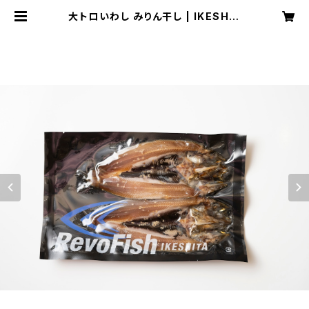
大トロいわし みりん干し | IKESHIT
A.