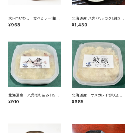
大トロいわし 食べるラー油(辛
北海道産 八角（ハッカク）剥き
口味)
身 特大サイズ（２０５ｇ～）
¥968
¥1,430
北海道産 八角切り込み（150
北海道産 サメガレイ切り込み
ｇ）
（150ｇ）
¥910
¥685